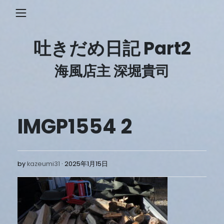
Skip
to
content
吐きだめ日記 Part2
海風店主 深堀貴司
IMGP1554 2
2025
by
kazeumi31
2025年1月15日
年
1
月
15
日