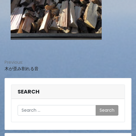
投
Previous:
木が歪み割れる音
稿
ナ
ビ
SEARCH
ゲ
Search
ー
シ
ョ