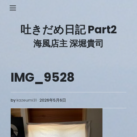
Skip
to
content
吐きだめ日記 Part2
海風店主 深堀貴司
IMG_9528
2026
by
kazeumi31
2026年5月6日
年
5
月
6
日