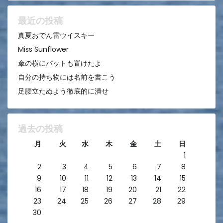
ョ
ン
最近の投稿
真夏おでん雷ウイスキー
Miss Sunflower
傘の横にバットも置けたよ
自分の持ち物には名前を書こう
足腰立たぬよう徹底的に潰せ
過去の投稿
月
火
水
木
金
土
日
1
2
3
4
5
6
7
8
9
10
11
12
13
14
15
16
17
18
19
20
21
22
23
24
25
26
27
28
29
30