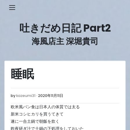
Skip
to
content
吐きだめ日記 Part2
海風店主 深堀貴司
睡眠
2020
by
kazeumi31
2020年11月11日
年
欧米風パン食は日本人の体質では太る
11
月
新米コシヒカリを買うてきて
11
遂に一合土鍋で朝飯を炊く
日
昨夜研ぎ汁で土鍋の下処理をしておいた