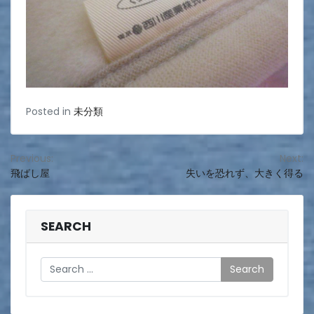
Posted in
未分類
投
Previous:
Next:
飛ばし屋
失いを恐れず、大きく得る
稿
ナ
ビ
SEARCH
ゲ
Search
ー
シ