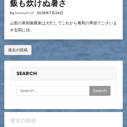
飯も炊けぬ暑さ
2026
by
kazeumi31
2026年7月24日
年
山梨の果樹園農家は大忙しでこれから葡萄の季節でございま
7
月
す玄関に頂…
24
日
投
過去の投稿
稿
ナ
SEARCH
ビ
ゲ
Search
ー
シ
ョ
最近の投稿
ン