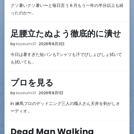
年
クソ暑いクソ暑い〜と毎日言う８月もう一年の半分以上も経
8
月
ったのか〜…
4
日
足腰立たぬよう徹底的に潰せ
2026
by
kazeumi31
2026年8月3日
年
今日は暑すぎた短パンもTシャツも汗でびしょびしょ拭いて
8
月
も拭いても…
3
日
プロを見る
2026
by
kazeumi31
2026年8月1日
年
in 練馬プロのデッドニング三人の職人さん天井を剥がしオ
8
月
ーディオ…
1
日
Dead Man Walking