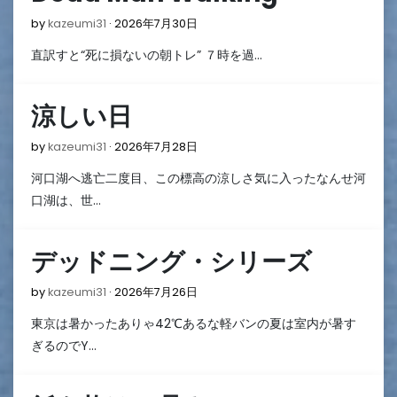
2026
by
kazeumi31
2026年7月30日
年
直訳すと“死に損ないの朝トレ” ７時を過…
7
月
30
涼しい日
日
2026
by
kazeumi31
2026年7月28日
年
河口湖へ逃亡二度目、この標高の涼しさ気に入ったなんせ河
7
月
口湖は、世…
28
日
デッドニング・シリーズ
2026
by
kazeumi31
2026年7月26日
年
東京は暑かったありゃ42℃あるな軽バンの夏は室内が暑す
7
月
ぎるのでY…
26
日