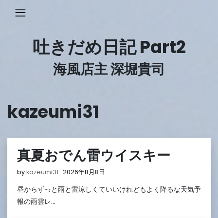
Skip
to
content
吐きだめ日記 Part2
海風店主 深堀貴司
kazeumi31
真夏おでん雷ウイスキー
2026
by
kazeumi31
2026年8月8日
年
昼からずっと雨と雷涼しくていいけれどもよく降るな天気予
8
月
報の雨雲レ…
8
日