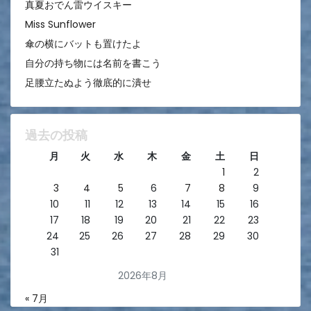
真夏おでん雷ウイスキー
Miss Sunflower
傘の横にバットも置けたよ
自分の持ち物には名前を書こう
足腰立たぬよう徹底的に潰せ
過去の投稿
月
火
水
木
金
土
日
1
2
3
4
5
6
7
8
9
10
11
12
13
14
15
16
17
18
19
20
21
22
23
24
25
26
27
28
29
30
31
2026年8月
« 7月