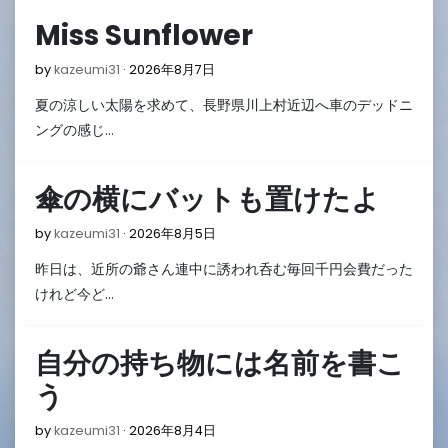
Miss Sunflower
2026
by
kazeumi31
2026年8月7日
年
夏の涼しい太陽を求めて、長野県川上村近辺へ車のデッドニ
8
月
ングの感じ…
7
日
傘の横にバットも置けたよ
2026
by
kazeumi31
2026年8月5日
年
昨日は、近所の爺さん連中に誘われ呑む毎回千円会費だった
8
月
けれど今ど…
5
日
自分の持ち物には名前を書こ
う
2026
by
kazeumi31
2026年8月4日