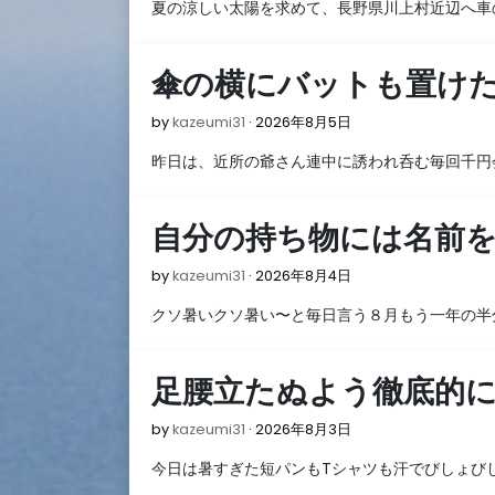
夏の涼しい太陽を求めて、長野県川上村近辺へ車
8
月
7
傘の横にバットも置け
日
2026
by
kazeumi31
2026年8月5日
年
昨日は、近所の爺さん連中に誘われ呑む毎回千円
8
月
5
自分の持ち物には名前
日
2026
by
kazeumi31
2026年8月4日
年
クソ暑いクソ暑い〜と毎日言う８月もう一年の半
8
月
4
足腰立たぬよう徹底的
日
2026
by
kazeumi31
2026年8月3日
年
今日は暑すぎた短パンもTシャツも汗でびしょび
8
月