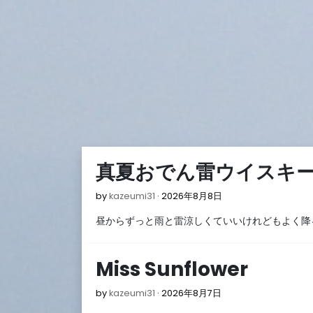
Skip
to
content
ブ
真夏おでん雷ウイスキ
ロ
2026
by
kazeumi31
2026年8月8日
グ
年
昼からずっと雨と雷涼しくていいけれどもよく降
8
月
8
Miss Sunflower
日
2026
by
kazeumi31
2026年8月7日
年