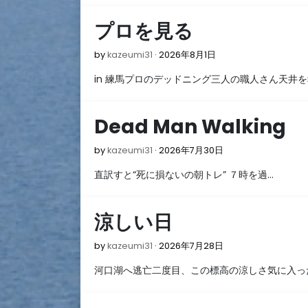
3
プロを見る
日
2026
by
kazeumi31
2026年8月1日
年
in 練馬プロのデッドニング三人の職人さん天井
8
月
1
Dead Man Walking
日
2026
by
kazeumi31
2026年7月30日
年
直訳すと“死に損ないの朝トレ” ７時を過…
7
月
30
涼しい日
日
2026
by
kazeumi31
2026年7月28日
年
河口湖へ逃亡二度目、この標高の涼しさ気に入っ
7
月
28