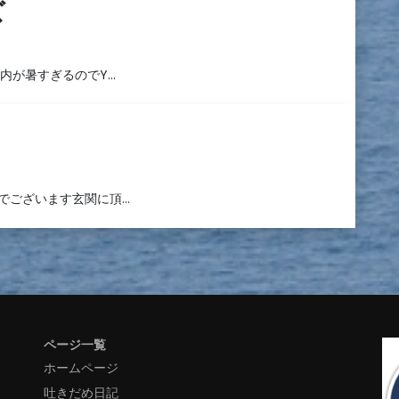
ズ
内が暑すぎるのでY…
でございます玄関に頂…
ページ一覧
ホームページ
吐きだめ日記