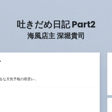
吐きだめ日記 Part2
海風店主 深堀貴司
ー
るな天気予報の雨雲レ…