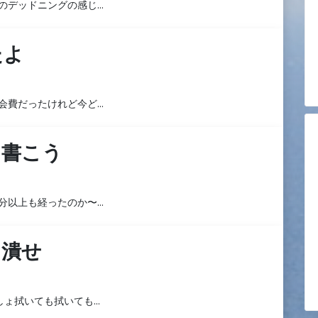
のデッドニングの感じ…
たよ
会費だったけれど今ど…
を書こう
分以上も経ったのか〜…
に潰せ
しょ拭いても拭いても…