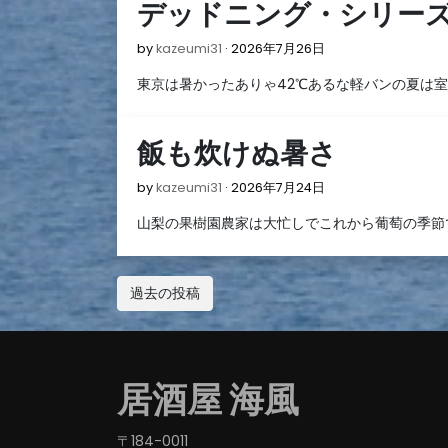
デッドニング・シリー
日
2026
by
kazeumi31
2026年7月26日
年
東京は暑かったありゃ42℃あるな軽バンの夏は室
7
月
26
飯も炊けぬ暑さ
日
2026
by
kazeumi31
2026年7月24日
年
山梨の果樹園農家は大忙しでこれから葡萄の季節
7
月
24
投
日
過去の投稿
稿
ナ
ビ
居酒屋 海風
ゲ
〒184-0011