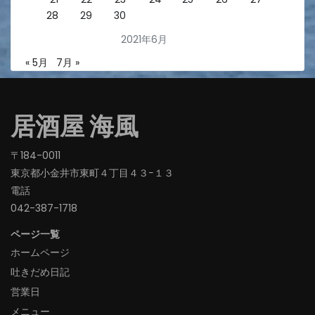
28
29
30
2021年6月
« 5月
7月 »
居酒屋 海風
〒184-0011
東京都小金井市東町４丁目４３−１３
電話
042-387-1718‬
ページ一覧
ホームページ
吐きだめ日記
営業日
メニュー