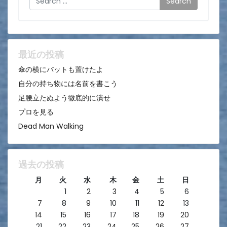
ー
シ
ョ
ン
最近の投稿
傘の横にバットも置けたよ
自分の持ち物には名前を書こう
足腰立たぬよう徹底的に潰せ
プロを見る
Dead Man Walking
過去の投稿
月
火
水
木
金
土
日
1
2
3
4
5
6
7
8
9
10
11
12
13
14
15
16
17
18
19
20
21
22
23
24
25
26
27