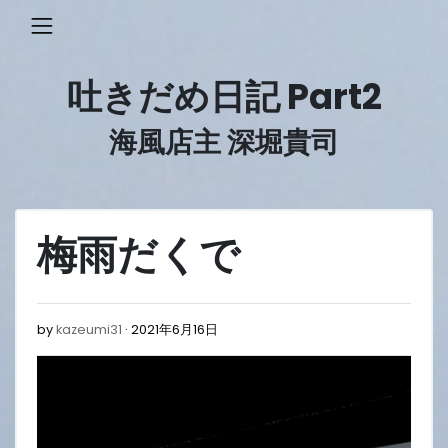
Skip
to
content
吐きだめ日記 Part2
海風店主 深堀貴司
梅雨だくで
2021
by
kazeumi31
2021年6月16日
年
6
月
16
日