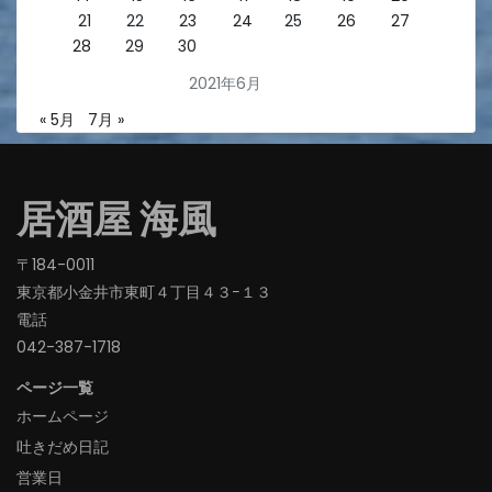
21
22
23
24
25
26
27
28
29
30
2021年6月
« 5月
7月 »
居酒屋 海風
〒184-0011
東京都小金井市東町４丁目４３−１３
電話
042-387-1718‬
ページ一覧
ホームページ
吐きだめ日記
営業日