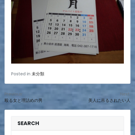
Posted in
未分類
投
Previous:
Next:
殴る女と理詰めの男
美人に吊るされたい人
稿
ナ
ビ
SEARCH