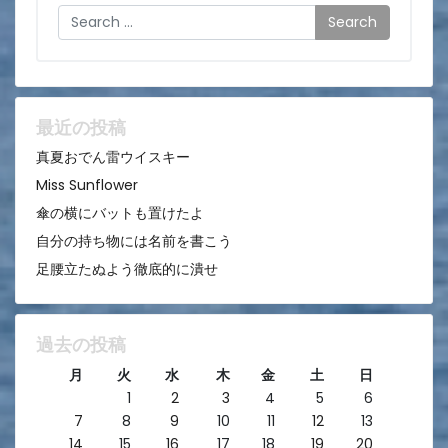
ゲ
Search
ー
シ
ョ
ン
最近の投稿
真夏おでん雷ウイスキー
Miss Sunflower
傘の横にバットも置けたよ
自分の持ち物には名前を書こう
足腰立たぬよう徹底的に潰せ
過去の投稿
月
火
水
木
金
土
日
1
2
3
4
5
6
7
8
9
10
11
12
13
14
15
16
17
18
19
20