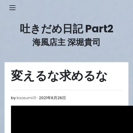
Skip
to
content
吐きだめ日記 Part2
海風店主 深堀貴司
変えるな求めるな
2021
by
kazeumi31
2021年6月26日
年
6
月
26
日