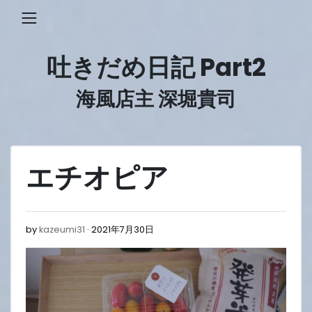
Skip
to
content
吐きだめ日記 Part2
海風店主 深堀貴司
エチオピア
2021
by
kazeumi31
2021年7月30日
年
7
月
30
日