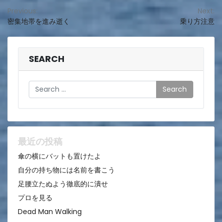
投
Previous:
Next:
密集地帯を進み逝く
乗り方注意
稿
ナ
ビ
SEARCH
ゲ
Search
ー
シ
ョ
ン
最近の投稿
傘の横にバットも置けたよ
自分の持ち物には名前を書こう
足腰立たぬよう徹底的に潰せ
プロを見る
Dead Man Walking