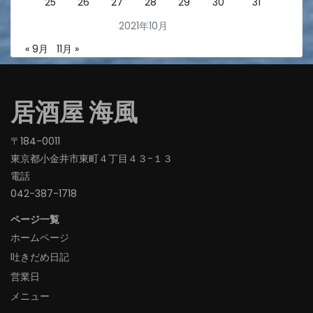
25
26
27
28
29
30
31
2021年10月
« 9月
11月 »
居酒屋 海風
〒184-0011
東京都小金井市東町４丁目４３−１３
電話
042-387-1718‬
ページ一覧
ホームページ
吐きだめ日記
営業日
メニュー