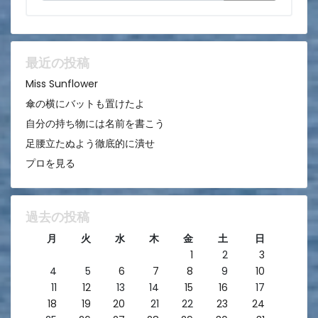
シ
ョ
ン
最近の投稿
Miss Sunflower
傘の横にバットも置けたよ
自分の持ち物には名前を書こう
足腰立たぬよう徹底的に潰せ
プロを見る
過去の投稿
月
火
水
木
金
土
日
1
2
3
4
5
6
7
8
9
10
11
12
13
14
15
16
17
18
19
20
21
22
23
24