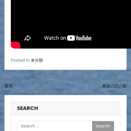
Posted in
未分類
投
Previous:
Next:
爆弾
桑港の恋の夜
稿
ナ
ビ
SEARCH
ゲ
Search
ー