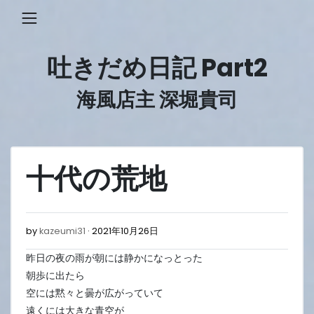
Skip
to
content
吐きだめ日記 Part2
海風店主 深堀貴司
十代の荒地
2021
by
kazeumi31
2021年10月26日
年
昨日の夜の雨が朝には静かになっとった
10
月
朝歩に出たら
26
空には黙々と曇が広がっていて
日
遠くには大きな青空が