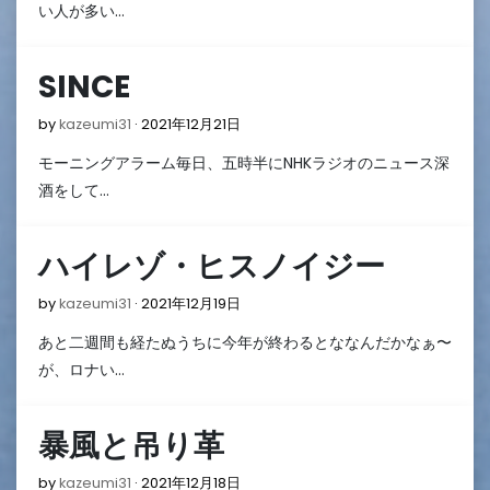
月
い人が多い…
24
日
SINCE
2021
by
kazeumi31
2021年12月21日
年
モーニングアラーム毎日、五時半にNHKラジオのニュース深
12
月
酒をして…
21
日
ハイレゾ・ヒスノイジー
2021
by
kazeumi31
2021年12月19日
年
あと二週間も経たぬうちに今年が終わるとななんだかなぁ〜
12
月
が、ロナい…
19
日
暴風と吊り革
2021
by
kazeumi31
2021年12月18日