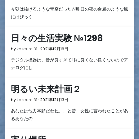
年
今朝は抜けるような青空だったが昨日の夜の台風のような風
12
月
にはびっく…
18
日
日々の生活実験 №1298
2021
by
kazeumi31
2021年12月16日
年
デジタル機器は、音が良すぎて耳に良くない良くないのでア
12
月
ナログにし…
16
日
明るい未来計画２
2021
by
kazeumi31
2021年12月13日
年
あなたは他力本願だわね、、と昔、女性に言われたことがあ
12
月
るあなたの…
13
日