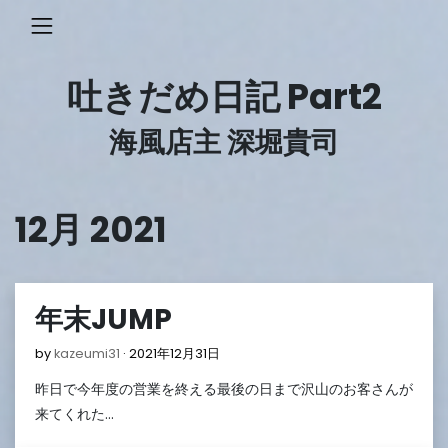
Skip
to
content
吐きだめ日記 Part2
海風店主 深堀貴司
12月 2021
年末JUMP
2021
by
kazeumi31
2021年12月31日
年
昨日で今年度の営業を終える最後の日まで沢山のお客さんが
12
月
来てくれた…
31
日