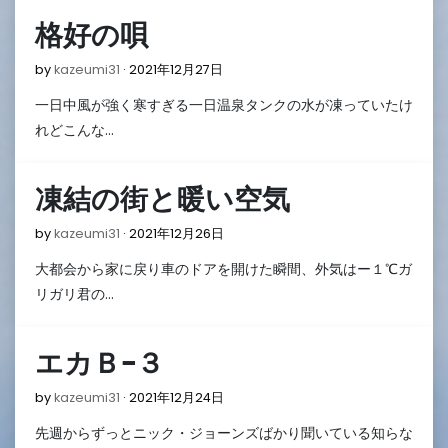
格好の唄
2021
by
kazeumi31
2021年12月27日
年
一日中風が強く寒すぎる一日温泉タンクの水が凍っていたけ
12
月
れどこんな…
27
日
凍結の街と暖い空気
2021
by
kazeumi31
2021年12月26日
年
大都会から家に戻り車のドアを開けた瞬間、外気はー１℃ガ
12
月
リガリ君の…
26
日
エカＢ−３
2021
by
kazeumi31
2021年12月24日
年
先週からずっとニック・ジョーンズばかり聞いている知らな
12