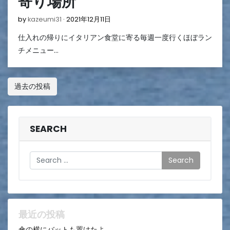
寄り場所
2021
by
kazeumi31
2021年12月11日
年
仕入れの帰りにイタリアン食堂に寄る毎週一度行くほぼラン
12
月
チメニュー…
11
日
投
過去の投稿
稿
ナ
SEARCH
ビ
ゲ
Search
ー
シ
ョ
最近の投稿
ン
傘の横にバットも置けたよ