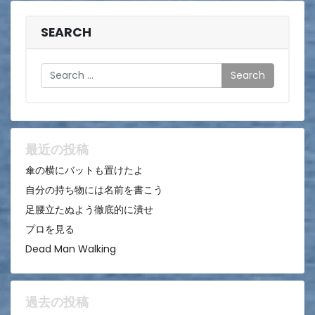
ナ
ビ
SEARCH
ゲ
Search
ー
シ
ョ
ン
最近の投稿
傘の横にバットも置けたよ
自分の持ち物には名前を書こう
足腰立たぬよう徹底的に潰せ
プロを見る
Dead Man Walking
過去の投稿