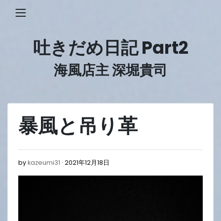
Skip
to
content
吐きだめ日記 Part2
海風店主 深堀貴司
暴風と吊り革
2021
by
kazeumi31
2021年12月18日
年
12
月
18
日