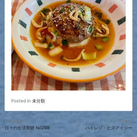
Posted in
未分類
投
Previous:
Next:
日々の生活実験 №1298
ハイレゾ・ヒスノイジー
稿