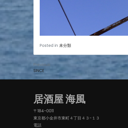
Posted in
未分類
投
Previous:
SINCE
稿
ナ
ビ
居酒屋 海風
ゲ
ー
〒184-0011
東京都小金井市東町４丁目４３−１３
シ
電話