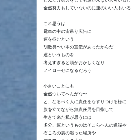
どんだけ努力をしても運が来ない人もいるし
全然努力もしていないのに運のいい人もいる
これ思うは
電車の中の宙吊り広告に
運を掴むという
胡散臭〜い本の宣伝があったからだ
運というものを
考えすぎると頭がおかしくなり
ノイローゼになるだろう
小さいことにも
全然ついてへんがな〜
と、なるべく人に責任をなすりつける様に
腹を立てながら無責任男を目指して
生きて来た私が思うには
多分、運というものはそこらへんの道端や
石ころの裏の湿った場所や