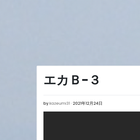
Skip
to
content
エカＢ−３
2021
by
kazeumi31
2021年12月24日
年
12
月
24
日