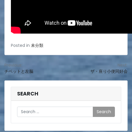
Posted in
未分類
投
Previous:
Next:
チベットと左脳
ザ・座り小便同好会
稿
ナ
ビ
SEARCH
ゲ
Search
ー
シ