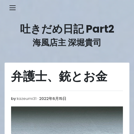
Skip
to
content
吐きだめ日記 Part2
海風店主 深堀貴司
弁護士、銃とお金
2022
by
kazeumi31
2022年6月15日
年
6
月
15
日