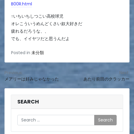
B00R.html
↑いちいちしつこい高校球児
オレこういうめんどくさい奴大好きだ
疲れるだろうな、、
でも、イイヤツだと思うんだよ
Posted in
未分類
投
Previous:
Next:
メアリーは好みじゃなかった
あたり前田のクラッカー
稿
ナ
ビ
SEARCH
ゲ
Search
ー
シ