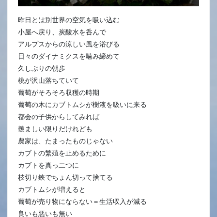
昨日とは別世界の空気を吸い込む
小屋へ戻り、炭酸水を呑んで
アルプスからの涼しい風を浴びる
日々のダイナミクスを噛み締めて
久しぶりの朝歩
桃が沢山落ちていて
葡萄がそろそろ収穫の時期
葡萄の木にカブトムシが樹液を吸いに来る
都会の子供からしてみれば
羨ましい限りだけれども
農家は、たまったものじゃない
カブトの繁殖を止めるために
カブトを真っ二つに
枝切り鋏でちょん切って捨てる
カブトムシが増えると
葡萄が売り物にならない＝生活収入が減る
良いも悪いも無い