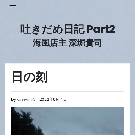
Skip
to
content
吐きだめ日記 Part2
海風店主 深堀貴司
日の刻
2022
by
kazeumi31
2022年8月14日
年
8
月
15
日