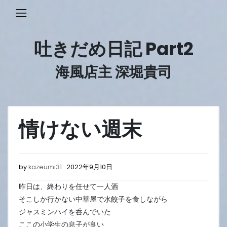
Skip
to
content
吐きだめ日記 Part2
海風店主 深堀貴司
情けない週末
2022
by
kazeumi31
2022年9月10日
年
昨日は、終わりを任せて一人酒
9
月
そこしか行かない中華屋で水餃子を食しながら
10
ジャスミンハイを呑んでいた
日
ここの小学生の息子が良い