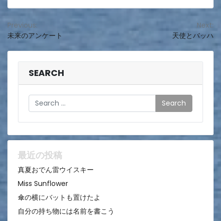
投
Previous:
Next:
未来のアンケート
天使とバッハ
稿
ナ
ビ
SEARCH
ゲ
Search
ー
シ
ョ
ン
最近の投稿
真夏おでん雷ウイスキー
Miss Sunflower
傘の横にバットも置けたよ
自分の持ち物には名前を書こう