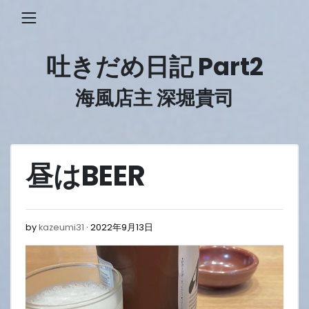
Skip
to
content
吐きだめ日記 Part2
海風店主 深堀貴司
昼はBEER
2022
by
kazeumi31
2022年9月13日
年
9
月
13
日