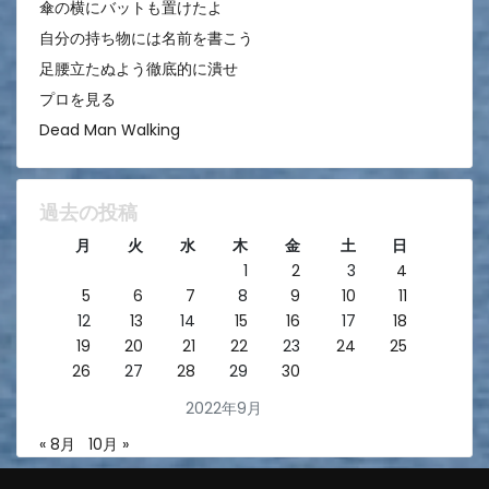
傘の横にバットも置けたよ
自分の持ち物には名前を書こう
足腰立たぬよう徹底的に潰せ
プロを見る
Dead Man Walking
過去の投稿
月
火
水
木
金
土
日
1
2
3
4
5
6
7
8
9
10
11
12
13
14
15
16
17
18
19
20
21
22
23
24
25
26
27
28
29
30
2022年9月
« 8月
10月 »