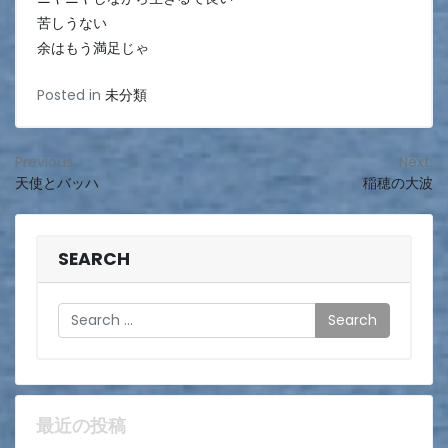
苦しうない
余はもう満足じゃ
Posted in
未分類
投
Previous:
Next:
天使とバッハ
稲穂の大波
稿
ナ
ビ
SEARCH
ゲ
Search
ー
シ
ョ
ン
最近の投稿