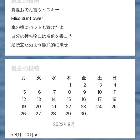
ン
最近の投稿
真夏おでん雷ウイスキー
Miss Sunflower
傘の横にバットも置けたよ
自分の持ち物には名前を書こう
足腰立たぬよう徹底的に潰せ
過去の投稿
月
火
水
木
金
土
日
1
2
3
4
5
6
7
8
9
10
11
12
13
14
15
16
17
18
19
20
21
22
23
24
25
26
27
28
29
30
2022年9月
« 8月
10月 »