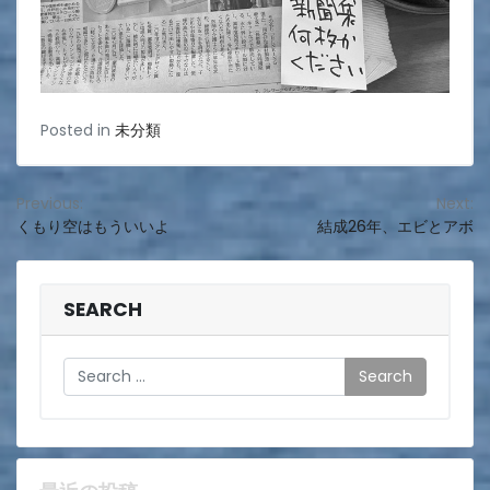
Posted in
未分類
投
Previous:
Next:
くもり空はもういいよ
結成26年、エビとアボ
稿
ナ
ビ
SEARCH
ゲ
Search
ー
シ
ョ