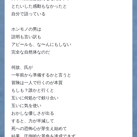
とたいした感動もなかったと
自分で語っている
ホンモノの男は
説明も言い訳も
アピールも、な〜んにもしない
完全な自然体なのだ
何故、氏が
一年前から準備するかと言うと
冒険は一人で行くのが本質
もしも？誰かと行くと
互いに何処かで頼り合い
互いに気を使い
おかしな優しさが出る
すると、力が半減して
死への恐怖心が芽生え始めて
結果、圧倒的な景色を達成できず