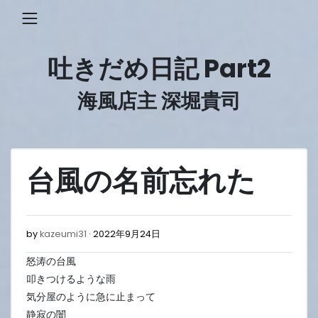
Skip
to
content
吐きだめ日記 Part2
海風店主 深堀貴司
台風の名前忘れた
2022
by
kazeumi31
2022年9月24日
年
怒涛の台風
9
月
叩きつけるような雨
24
気分屋のように急に止まって
日
静寂の闇