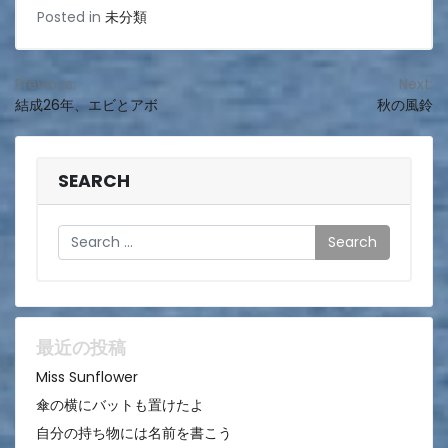
Posted in
未分類
投
Previous:
Next:
結成26年、エビとアボ
秋の風鈴
稿
ナ
ビ
SEARCH
ゲ
Search
ー
シ
ョ
ン
最近の投稿
Miss Sunflower
傘の横にバットも置けたよ
自分の持ち物には名前を書こう