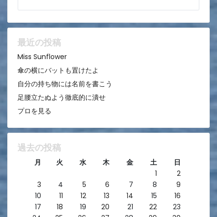
シ
ョ
ン
最近の投稿
Miss Sunflower
傘の横にバットも置けたよ
自分の持ち物には名前を書こう
足腰立たぬよう徹底的に潰せ
プロを見る
過去の投稿
月
火
水
木
金
土
日
1
2
3
4
5
6
7
8
9
10
11
12
13
14
15
16
17
18
19
20
21
22
23