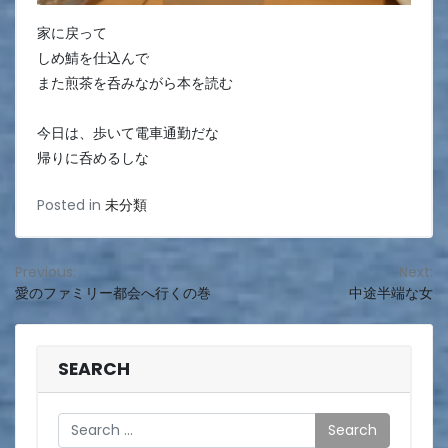
家に戻って
しめ鯖を仕込んで
また煎茶を呑みながら本を読む
今日は、歩いて電車通勤だな
帰りに呑めるしな
Posted in
未分類
投
Previous:
Next:
愛のファミリー都会へ行くの巻
中途半端な女
稿
ナ
ビ
SEARCH
ゲ
Search
ー