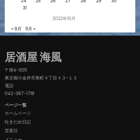
24
25
26
27
28
29
30
31
2022年10月
« 9月
11月 »
居酒屋 海風
〒184-0011
東京都小金井市東町４丁目４３−１３
電話
042-387-1718‬
ページ一覧
ホームページ
吐きだめ日記
営業日
メニュー