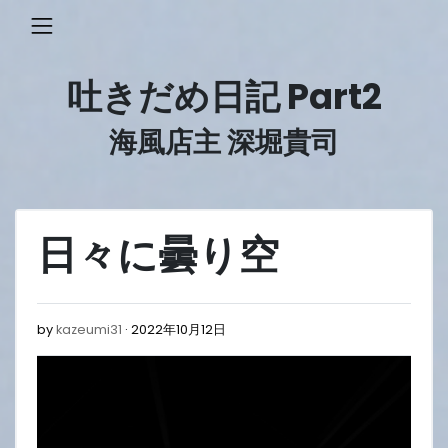
Skip
to
content
吐きだめ日記 Part2
海風店主 深堀貴司
日々に曇り空
2022
by
kazeumi31
2022年10月12日
年
10
月
12
日