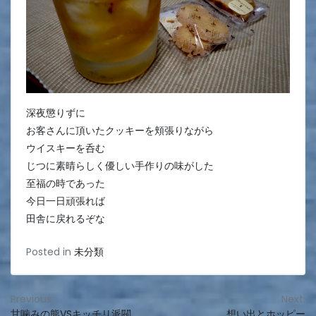
深夜懲りずに
お客さんに頂いたクッキーを頬張りながら
ウイスキーを呑む
じつに素晴らしく優しい手作りの味がした
至福の時であった
今日一日頑張れば
田舎に戻れるぞな
Posted in
未分類
投
Previous:
Next:
甘噛みの熊VSキッチリ派閥
想い出とホッピー