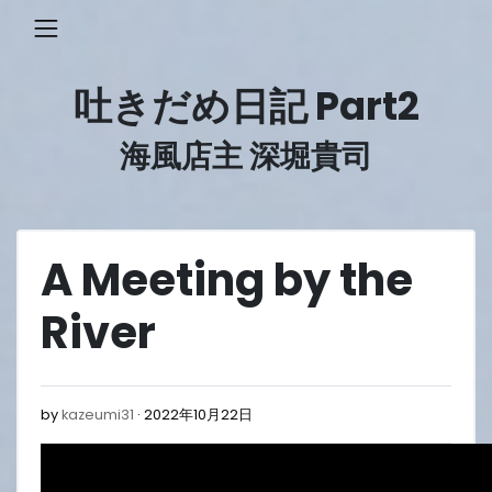
Skip
to
content
吐きだめ日記 Part2
海風店主 深堀貴司
A Meeting by the
River
2022
by
kazeumi31
2022年10月22日
年
10
月