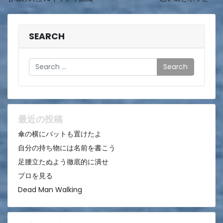
稿
ナ
ビ
SEARCH
ゲ
Search
ー
シ
ョ
ン
最近の投稿
傘の横にバットも置けたよ
自分の持ち物には名前を書こう
足腰立たぬよう徹底的に潰せ
プロを見る
Dead Man Walking