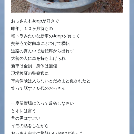
おっさんもJeepが好きで
昨年、１０ヶ月待ちの
軽トラみたいな新車のJeepを買って
交差点で対向車にぶつけて横転
道路の真ん中で運転席から出れず
大勢の人に車を持ち上げられ
新車は全損、身体は無傷
現場検証の警察官に
車両保険は入らないとだめよと促されたと
笑って話す７０代のおっさん
一度留置場に入って反省しなさい
とオレは言う
昔の男はすごい
イモの話をしながら
おっさん中古の格好いいJeepがあった