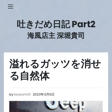
Skip
to
content
吐きだめ日記 Part2
海風店主 深堀貴司
溢れるガッツを消せ
る自然体
2023
by
kazeumi31
2023年3月5日
年
3
月