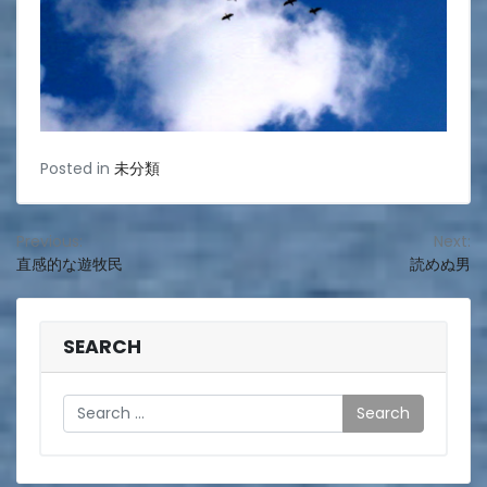
Posted in
未分類
投
Previous:
Next:
直感的な遊牧民
読めぬ男
稿
ナ
ビ
SEARCH
ゲ
Search
ー
シ