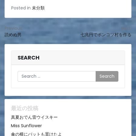
Posted in
未分類
投
Previous:
Next:
読めぬ男
七兆円でポンコツ村を作る
稿
ナ
ビ
SEARCH
ゲ
Search
ー
シ
ョ
ン
最近の投稿
真夏おでん雷ウイスキー
Miss Sunflower
傘の横にバットも置けたよ