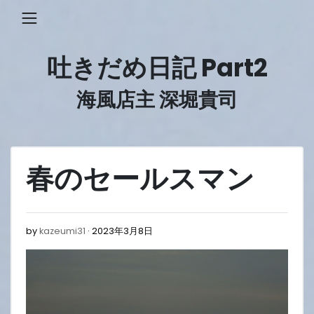
Skip
to
content
吐きだめ日記 Part2
海風店主 深堀貴司
春のセールスマン
2023
by
kazeumi31
2023年3月8日
年
3
月
8
日