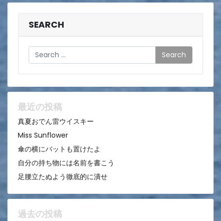
ナ
ビ
SEARCH
ゲ
Search
ー
シ
ョ
ン
最近の投稿
真夏おでん雷ウイスキー
Miss Sunflower
傘の横にバットも置けたよ
自分の持ち物には名前を書こう
足腰立たぬよう徹底的に潰せ
過去の投稿