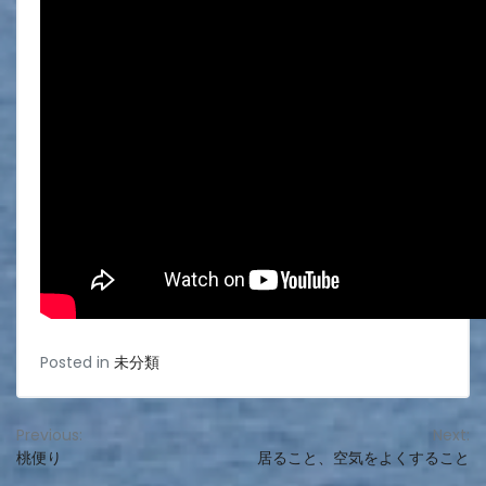
Posted in
未分類
投
Previous:
Next:
桃便り
居ること、空気をよくすること
稿