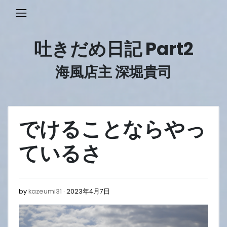
Skip
to
content
吐きだめ日記 Part2
海風店主 深堀貴司
でけることならやっ
ているさ
2023
by
kazeumi31
2023年4月7日
年
4
月