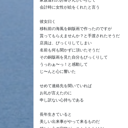
家族連れのお客さんがいらして
会計時に女性が絵をくれたと言う
彼女曰く
移転前の海風を銅版画で作ったのですが
貰ってもらえませんか？と手渡されたそうだ
店員は、びっくりしてしまい
名前も何も聞かずに頂いたそうだ
その銅版画を見た自分もびっくりして
うっわぁ〜っ！と感動して
じ〜んと心に響いた
せめて連絡先を聞いていれば
お礼が言えたのに
申し訳ない心持ちである
長年生きていると
美しい出来事がやって来るものだ