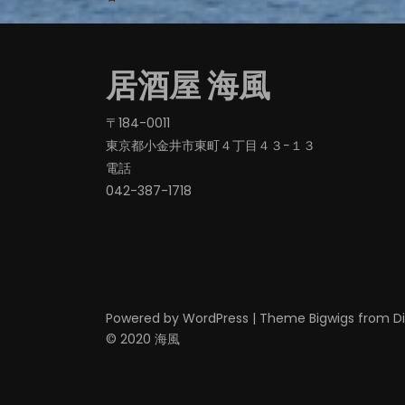
稿
ナ
ビ
居酒屋 海風
ゲ
ー
〒184-0011
東京都小金井市東町４丁目４３−１３
シ
電話
ョ
042-387-1718‬
ン
Powered by
WordPress
|
Theme
Bigwigs
from D
© 2020 海風