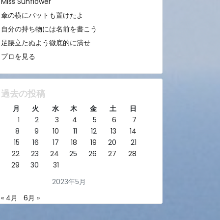
Miss Sunflower
傘の横にバットも置けたよ
自分の持ち物には名前を書こう
足腰立たぬよう徹底的に潰せ
プロを見る
過去の投稿
月
火
水
木
金
土
日
1
2
3
4
5
6
7
8
9
10
11
12
13
14
15
16
17
18
19
20
21
22
23
24
25
26
27
28
29
30
31
2023年5月
« 4月
6月 »