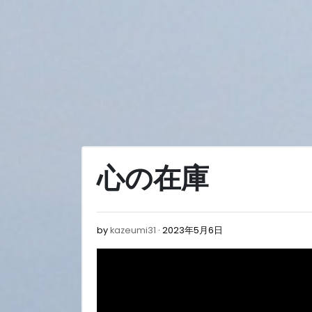
Skip
to
content
心の在庫
2023
by
kazeumi31
2023年5月6日
年
5
月
6
日