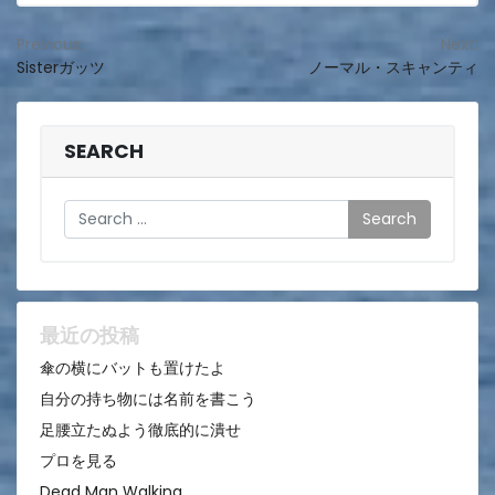
投
Previous:
Next:
Sisterガッツ
ノーマル・スキャンティ
稿
ナ
ビ
SEARCH
ゲ
Search
ー
シ
ョ
ン
最近の投稿
傘の横にバットも置けたよ
自分の持ち物には名前を書こう
足腰立たぬよう徹底的に潰せ
プロを見る
Dead Man Walking