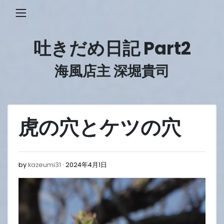
Skip
to
content
吐きだめ日記 Part2
海風店主 深堀貴司
虎の穴とケツの穴
2024
by
kazeumi31
2024年4月1日
年
4
月
1
日