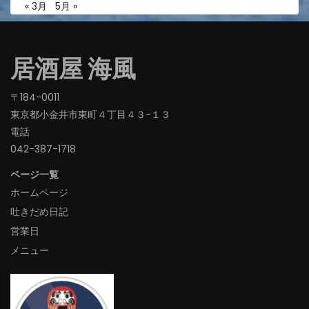
« 3月
5月 »
居酒屋 海風
〒184-0011
東京都小金井市東町４丁目４３−１３
電話
042-387-1718‬
ページ一覧
ホームページ
吐きだめ日記
営業日
メニュー