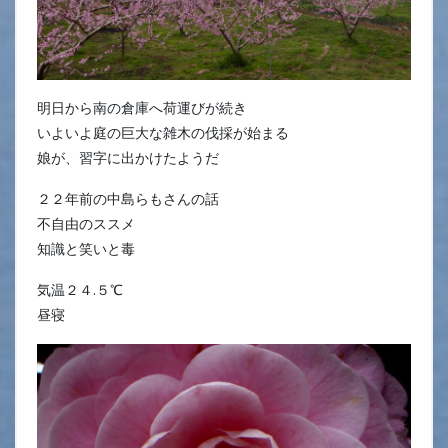
明日から南の倉庫へ荷運びが続き
いよいよ庭の巨大な雑木の伐採が始まる
娘が、習字に出かけたようだ
２２年前の中島らもさんの話
不自由のススメ
知識と笑いと毒
気温２４.５℃
昼寝