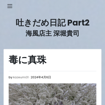
Skip
to
content
吐きだめ日記 Part2
海風店主 深堀貴司
毒に真珠
2024
by
kazeumi31
2024年4月6日
年
4
月
6
日