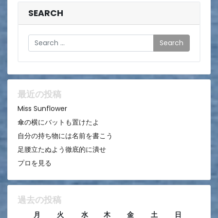
ナ
ビ
SEARCH
ゲ
Search
ー
シ
ョ
ン
最近の投稿
Miss Sunflower
傘の横にバットも置けたよ
自分の持ち物には名前を書こう
足腰立たぬよう徹底的に潰せ
プロを見る
過去の投稿
月
火
水
木
金
土
日