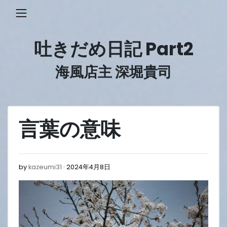
Skip
to
content
吐きだめ日記 Part2
海風店主 深堀貴司
言葉の意味
2024
by
kazeumi31
2024年4月8日
年
4
月
8
日