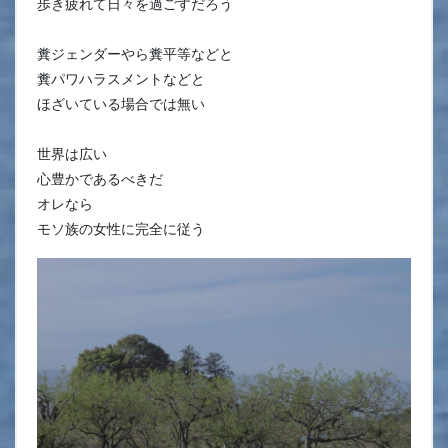
歩き疲れて日々を過ごすだろう
糞ジェンダーやら糞平等などと
糞パワハラスメントなどと
ほざいている場合では無い
世界は広い
心豊かであるべきだ
オレなら
モソ族の女性に完全に従う