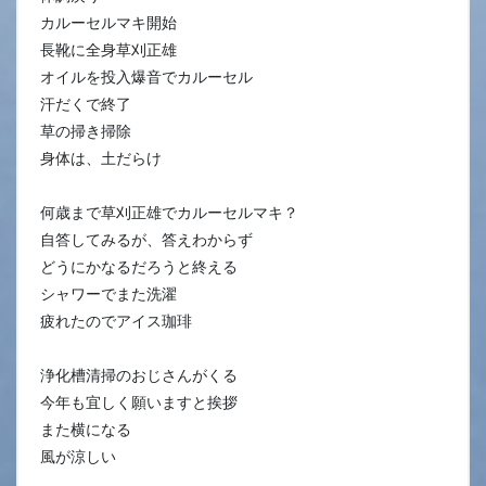
カルーセルマキ開始
長靴に全身草刈正雄
オイルを投入爆音でカルーセル
汗だくで終了
草の掃き掃除
身体は、土だらけ
何歳まで草刈正雄でカルーセルマキ？
自答してみるが、答えわからず
どうにかなるだろうと終える
シャワーでまた洗濯
疲れたのでアイス珈琲
浄化槽清掃のおじさんがくる
今年も宜しく願いますと挨拶
また横になる
風が涼しい