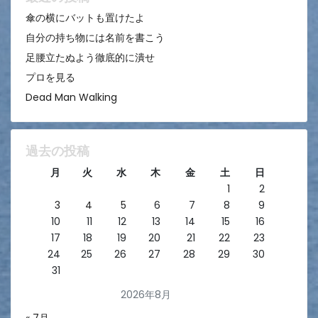
ン
傘の横にバットも置けたよ
自分の持ち物には名前を書こう
足腰立たぬよう徹底的に潰せ
プロを見る
Dead Man Walking
過去の投稿
月
火
水
木
金
土
日
1
2
3
4
5
6
7
8
9
10
11
12
13
14
15
16
17
18
19
20
21
22
23
24
25
26
27
28
29
30
31
2026年8月