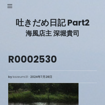
Skip
to
content
吐きだめ日記 Part2
海風店主 深堀貴司
R0002530
2024
by
kazeumi31
2024年7月28日
年
7
月
28
日