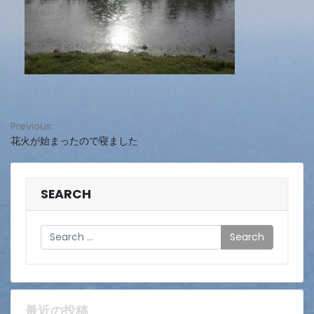
投
Previous:
花火が始まったので寝ました
稿
ナ
ビ
SEARCH
ゲ
Search
ー
シ
ョ
最近の投稿