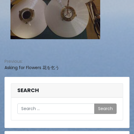
投
Previous:
Asking for Flowers 花を乞う
稿
ナ
ビ
SEARCH
ゲ
Search
ー
シ
ョ