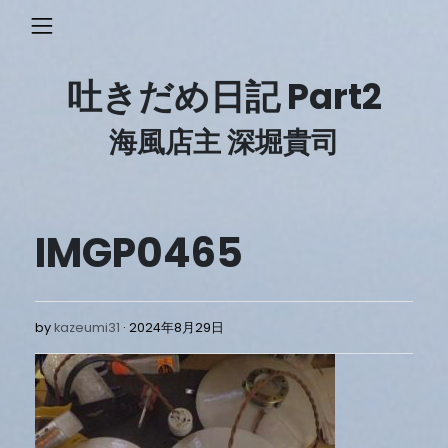
Skip
to
content
吐きだめ日記 Part2
海風店主 深堀貴司
IMGP0465
2024
by
kazeumi31
2024年8月29日
年
8
月
29
日