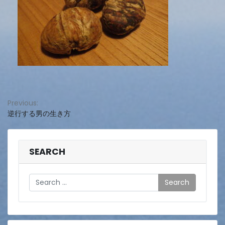
投
Previous:
逆行する男の生き方
稿
ナ
ビ
SEARCH
ゲ
Search
ー
シ
ョ