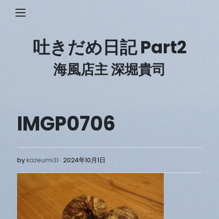
Skip
to
content
吐きだめ日記 Part2
海風店主 深堀貴司
IMGP0706
2024
by
kazeumi31
2024年10月1日
年
10
月
1
日