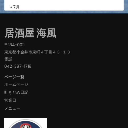
« 7月
居酒屋 海風
〒184-0011
東京都小金井市東町４丁目４３−１３
電話
042-387-1718‬
ページ一覧
ホームページ
吐きだめ日記
営業日
メニュー