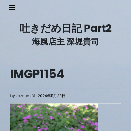
Skip
to
content
吐きだめ日記 Part2
海風店主 深堀貴司
IMGP1154
2024
by
kazeumi31
2024年11月23日
年
11
月
23
日