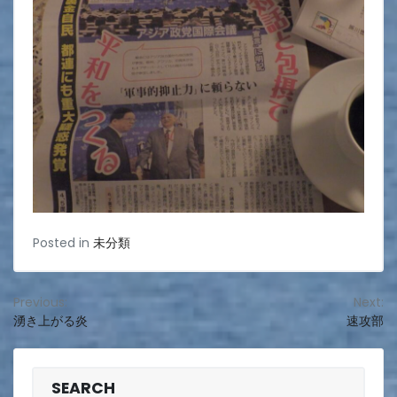
Posted in
未分類
投
Previous:
Next:
湧き上がる炎
速攻部
稿
ナ
ビ
SEARCH