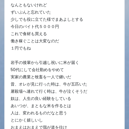
なんともないけれど
ずいぶんと忘れていた
少しでも役に立てた様でまあよしとする
今日のバイト代５０００円
これで食材も買える
働き稼ぐことは大変なのだ
１円でもね
岩手の後輩から引越し祝いに米が届く
50代にして会社勤めをやめて
実家の農業と牧畜を一人で継いだ
昔、オレが見に行った時は、牛が五匹いた
屠殺場へ連れて行く時は、牛が泣くそうだ
奴は、人生の良い経験をしている
あいつが、まともな米を作るとは
人は、変われるものだなと思う
とにかく嬉しいし
おまえはおまえで我が道を往け