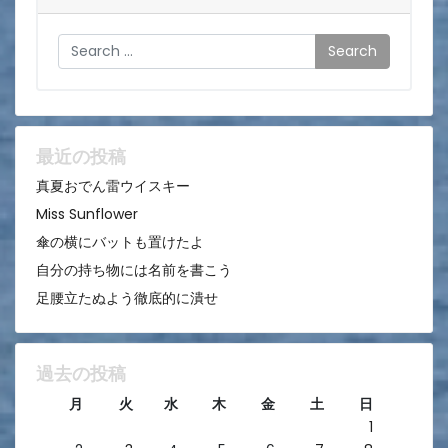
ゲ
Search
ー
シ
ョ
ン
最近の投稿
真夏おでん雷ウイスキー
Miss Sunflower
傘の横にバットも置けたよ
自分の持ち物には名前を書こう
足腰立たぬよう徹底的に潰せ
過去の投稿
月
火
水
木
金
土
日
1