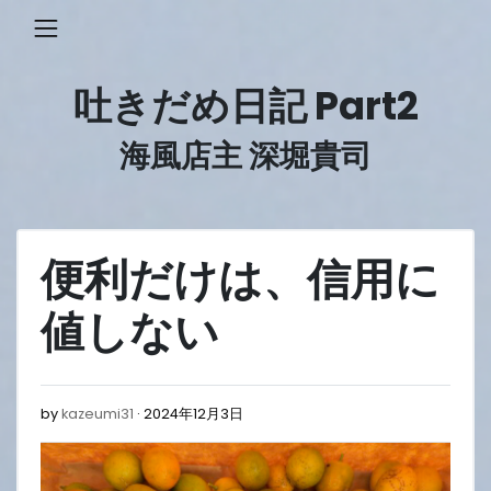
Skip
to
content
吐きだめ日記 Part2
海風店主 深堀貴司
便利だけは、信用に
値しない
2024
by
kazeumi31
2024年12月3日
年
12
月