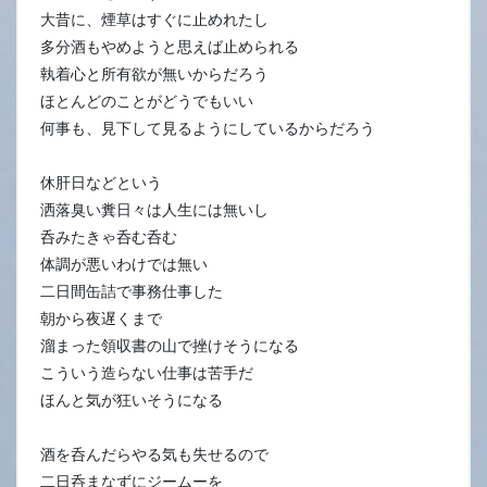
17
大昔に、煙草はすぐに止めれたし
日
多分酒もやめようと思えば止められる
執着心と所有欲が無いからだろう
ほとんどのことがどうでもいい
何事も、見下して見るようにしているからだろう
休肝日などという
洒落臭い糞日々は人生には無いし
呑みたきゃ呑む呑む
体調が悪いわけでは無い
二日間缶詰で事務仕事した
朝から夜遅くまで
溜まった領収書の山で挫けそうになる
こういう造らない仕事は苦手だ
ほんと気が狂いそうになる
酒を呑んだらやる気も失せるので
二日呑まなずにジームーを