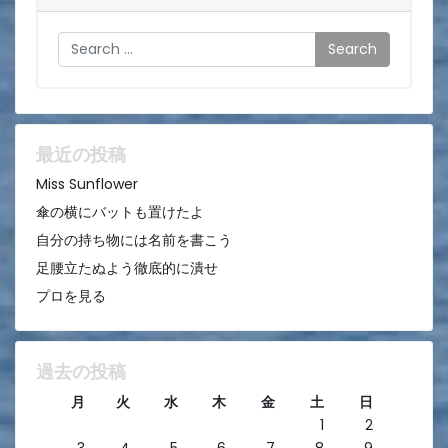
ゲ
Search
ー
シ
ョ
ン
最近の投稿
Miss Sunflower
傘の横にバットも置けたよ
自分の持ち物には名前を書こう
足腰立たぬよう徹底的に潰せ
プロを見る
過去の投稿
月
火
水
木
金
土
日
1
2
3
4
5
6
7
8
9