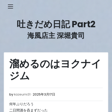
Skip
to
content
吐きだめ日記 Part2
海風店主 深堀貴司
溜めるのはヨクナイ
ジム
2025
by
kazeumi31
2025年3月17日
年
何年ぶりだろう
3
月
二日間酒を呑まずだった