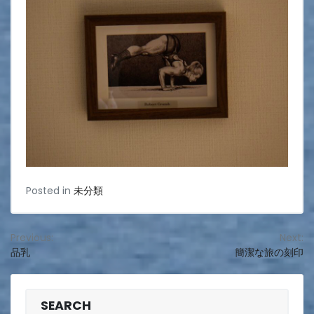
Posted in
未分類
投
Previous:
Next:
品乳
簡潔な旅の刻印
稿
ナ
ビ
SEARCH