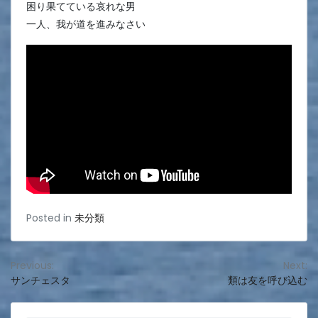
困り果てている哀れな男
一人、我が道を進みなさい
Posted in
未分類
投
Previous:
Next:
サンチェスタ
類は友を呼び込む
稿
ナ