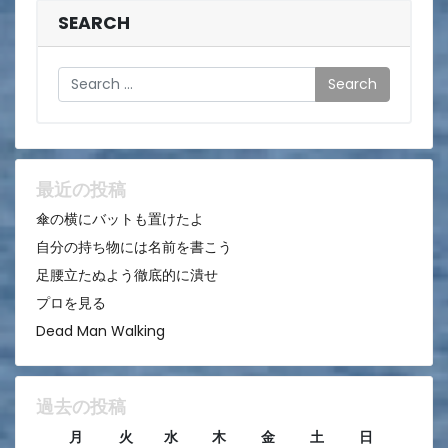
ビ
SEARCH
ゲ
Search
ー
シ
ョ
ン
最近の投稿
傘の横にバットも置けたよ
自分の持ち物には名前を書こう
足腰立たぬよう徹底的に潰せ
プロを見る
Dead Man Walking
過去の投稿
月
火
水
木
金
土
日