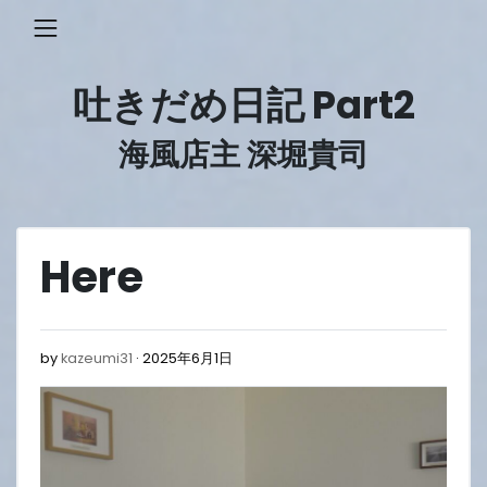
Skip
to
content
吐きだめ日記 Part2
海風店主 深堀貴司
Here
2025
by
kazeumi31
2025年6月1日
年
6
月
1
日