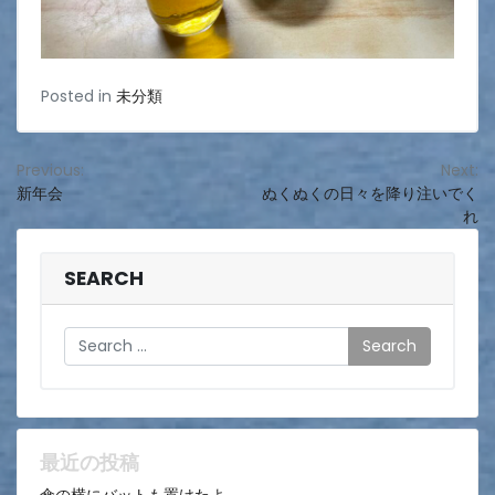
Posted in
未分類
投
Previous:
Next:
新年会
ぬくぬくの日々を降り注いでく
稿
れ
ナ
ビ
SEARCH
ゲ
Search
ー
シ
ョ
ン
最近の投稿