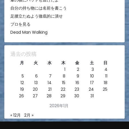
傘の横にバットも置けたよ
自分の持ち物には名前を書こう
足腰立たぬよう徹底的に潰せ
プロを見る
Dead Man Walking
過去の投稿
月
火
水
木
金
土
日
1
2
3
4
5
6
7
8
9
10
11
12
13
14
15
16
17
18
19
20
21
22
23
24
25
26
27
28
29
30
31
2026年1月
« 12月
2月 »