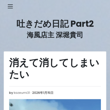
Skip
to
content
吐きだめ日記 Part2
海風店主 深堀貴司
消えて消してしまい
たい
2026
by
kazeumi31
2026年1月15日
年
1
月