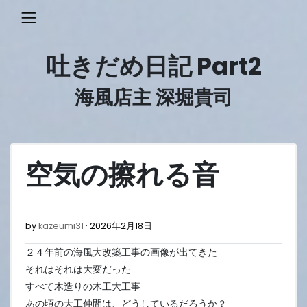
Skip
to
content
吐きだめ日記 Part2
海風店主 深堀貴司
空気の擦れる音
2026
by
kazeumi31
2026年2月18日
年
２４年前の海風大改築工事の画像が出てきた
2
月
それはそれは大変だった
18
すべて木造りの木工大工事
日
あの頃の大工仲間は、どうしているだろうか？