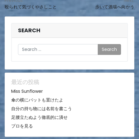
投
Previous:
Next:
殴られて気づくやさしこと
歩いて酒場へ向かう
稿
ナ
ビ
SEARCH
ゲ
Search
ー
シ
ョ
ン
最近の投稿
Miss Sunflower
傘の横にバットも置けたよ
自分の持ち物には名前を書こう
足腰立たぬよう徹底的に潰せ
プロを見る