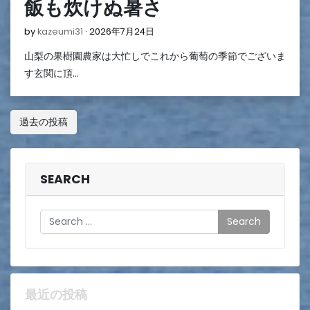
飯も炊けぬ暑さ
2026
by
kazeumi31
2026年7月24日
年
山梨の果樹園農家は大忙しでこれから葡萄の季節でございま
7
月
す玄関に頂…
24
日
投
過去の投稿
稿
ナ
SEARCH
ビ
ゲ
Search
ー
シ
ョ
最近の投稿
ン