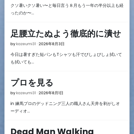
年
クソ暑いクソ暑い〜と毎日言う８月もう一年の半分以上も経
8
月
ったのか〜…
4
日
足腰立たぬよう徹底的に潰せ
2026
by
kazeumi31
2026年8月3日
年
今日は暑すぎた短パンもTシャツも汗でびしょびしょ拭いて
8
月
も拭いても…
3
日
プロを見る
2026
by
kazeumi31
2026年8月1日
年
in 練馬プロのデッドニング三人の職人さん天井を剥がしオ
8
月
ーディオ…
1
日
Dead Man Walking