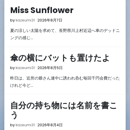
Miss Sunflower
2026
by
kazeumi31
2026年8月7日
年
夏の涼しい太陽を求めて、長野県川上村近辺へ車のデッドニ
8
月
ングの感じ…
7
日
傘の横にバットも置けたよ
2026
by
kazeumi31
2026年8月5日
年
昨日は、近所の爺さん連中に誘われ呑む毎回千円会費だった
8
月
けれど今ど…
5
日
自分の持ち物には名前を書こ
う
2026
by
kazeumi31
2026年8月4日