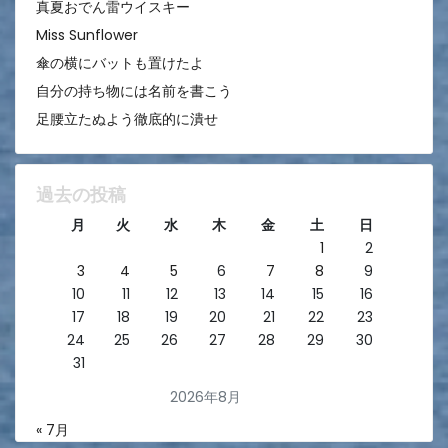
真夏おでん雷ウイスキー
Miss Sunflower
傘の横にバットも置けたよ
自分の持ち物には名前を書こう
足腰立たぬよう徹底的に潰せ
過去の投稿
月
火
水
木
金
土
日
1
2
3
4
5
6
7
8
9
10
11
12
13
14
15
16
17
18
19
20
21
22
23
24
25
26
27
28
29
30
31
2026年8月
« 7月