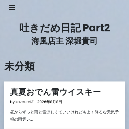
Skip
to
content
吐きだめ日記 Part2
海風店主 深堀貴司
未分類
真夏おでん雷ウイスキー
2026
by
kazeumi31
2026年8月8日
年
昼からずっと雨と雷涼しくていいけれどもよく降るな天気予
8
月
報の雨雲レ…
8
日