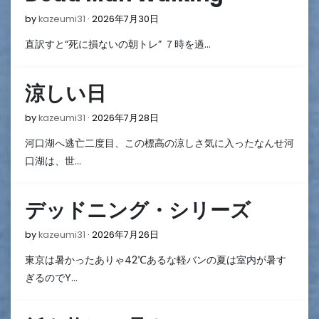
2026
by
kazeumi31
2026年7月30日
年
直訳すと“死に損ないの朝トレ” ７時を過…
7
月
30
涼しい日
日
2026
by
kazeumi31
2026年7月28日
年
河口湖へ逃亡二度目、この標高の涼しさ気に入ったなんせ河
7
月
口湖は、世…
28
日
デッドニング・シリーズ
2026
by
kazeumi31
2026年7月26日
年
東京は暑かったありゃ42℃あるな軽バンの夏は室内が暑す
7
月
ぎるのでY…
26
日