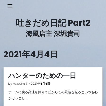
Skip
to
content
吐きだめ日記 Part2
海風店主 深堀貴司
2021年4月4日
ハンターのための一日
2021
by
kazeumi31
2021年4月4日
年
ホームに戻る高速を降りて丘からこの景色を見るといつも心
4
月
がほっとし…
4
日