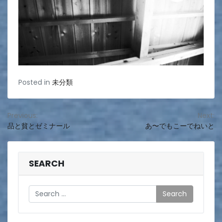
Posted in
未分類
投
Previous:
Next:
品と貧とゼミナール
あ〜でもこーでねいと
稿
ナ
ビ
SEARCH
ゲ
Search
ー
シ