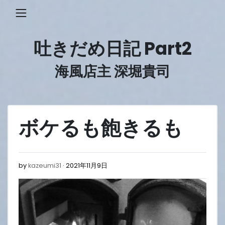
Skip
to
content
吐きだめ日記 Part2
海風店主 深堀貴司
ボケるも飽きるも
2021
by
kazeumi31
2021年11月9日
年
11
月
9
日