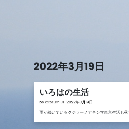
Skip
to
content
2022年3月19日
いろはの生活
2022
by
kazeumi31
2022年3月19日
年
雨が続いているクジラーノアキシマ東京生活も落
3
月
19