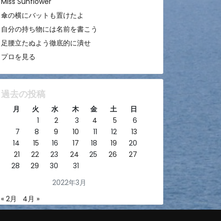
Miss Sunflower
傘の横にバットも置けたよ
自分の持ち物には名前を書こう
足腰立たぬよう徹底的に潰せ
プロを見る
過去の投稿
月
火
水
木
金
土
日
1
2
3
4
5
6
7
8
9
10
11
12
13
14
15
16
17
18
19
20
21
22
23
24
25
26
27
28
29
30
31
2022年3月
« 2月
4月 »