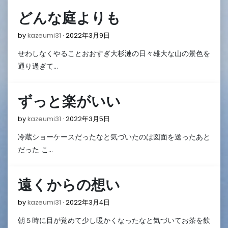
どんな庭よりも
2022
by
kazeumi31
2022年3月9日
年
せわしなくやることおおすぎ大杉漣の日々雄大な山の景色を
3
月
通り過ぎて…
9
日
ずっと楽がいい
2022
by
kazeumi31
2022年3月5日
年
冷蔵ショーケースだったなと気づいたのは図面を送ったあと
3
月
だった こ…
5
日
遠くからの想い
2022
by
kazeumi31
2022年3月4日
年
朝５時に目が覚めて少し暖かくなったなと気づいてお茶を飲
3