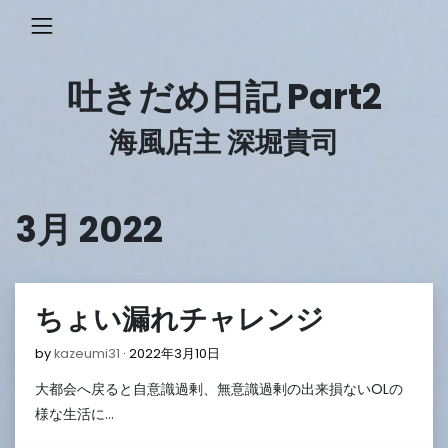
Skip
to
content
吐きだめ日記 Part2
海風店主 深堀貴司
3月 2022
ちょい漏れチャレンジ
2022
by
kazeumi31
2022年3月10日
年
大都会へ戻ると自意識過剰、無意識過剰の出来損ないOLの
3
月
様な生活に…
10
日