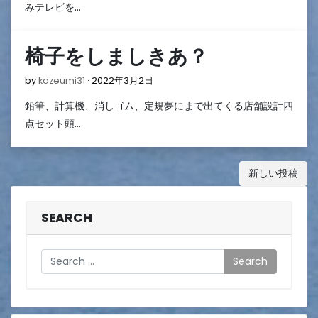
月
みテレビを…
4
日
椅子をしましきあ？
2022
by
kazeumi31
2022年3月2日
年
鉛筆、計算機、消しゴム、定規夢にまで出てくる店舗設計四
3
月
点セット頭…
2
日
投
新しい投稿
稿
ナ
SEARCH
ビ
Search
ゲ
ー
シ