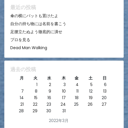
ョ
最近の投稿
ン
傘の横にバットも置けたよ
自分の持ち物には名前を書こう
足腰立たぬよう徹底的に潰せ
プロを見る
Dead Man Walking
過去の投稿
月
火
水
木
金
土
日
1
2
3
4
5
6
7
8
9
10
11
12
13
14
15
16
17
18
19
20
21
22
23
24
25
26
27
28
29
30
31
2022年3月