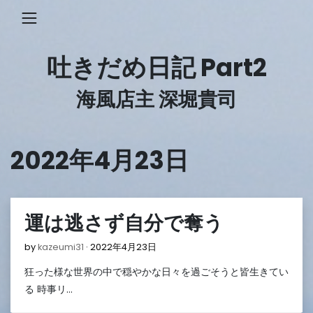
Skip
to
content
吐きだめ日記 Part2
海風店主 深堀貴司
2022年4月23日
運は逃さず自分で奪う
2022
by
kazeumi31
2022年4月23日
年
狂った様な世界の中で穏やかな日々を過ごそうと皆生きてい
4
月
る 時事リ…
23
日