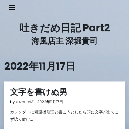
Skip
to
content
吐きだめ日記 Part2
海風店主 深堀貴司
2022年11月17日
文字を書けぬ男
2022
by
kazeumi31
2022年11月17日
年
カレンダーに耕運機修理と書こうとしたら頭に文字が出てこ
11
月
ず唸り続け…
17
日