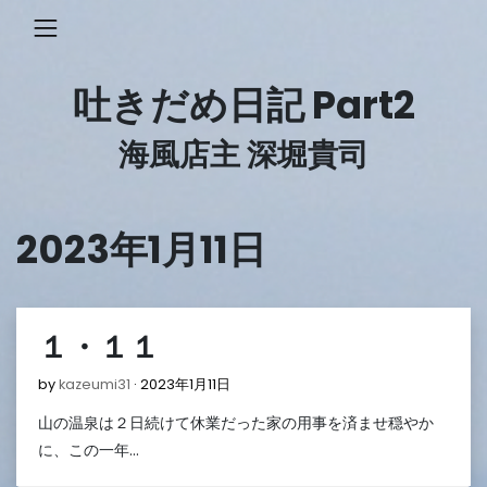
Skip
to
content
吐きだめ日記 Part2
海風店主 深堀貴司
2023年1月11日
１・１１
2023
by
kazeumi31
2023年1月11日
年
山の温泉は２日続けて休業だった家の用事を済ませ穏やか
1
月
に、この一年…
11
日