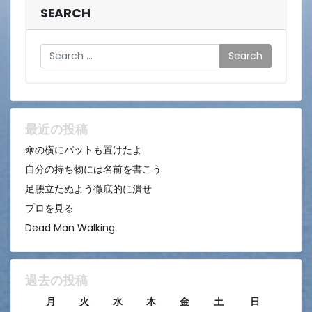
SEARCH
Search
最近の投稿
傘の横にバットも置けたよ
自分の持ち物には名前を書こう
足腰立たぬよう徹底的に潰せ
プロを見る
Dead Man Walking
過去の投稿
月
火
水
木
金
土
日