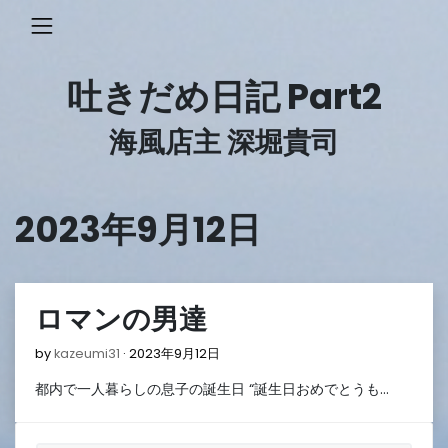
Skip
to
content
吐きだめ日記 Part2
海風店主 深堀貴司
2023年9月12日
ロマンの男達
2023
by
kazeumi31
2023年9月12日
年
都内で一人暮らしの息子の誕生日 “誕生日おめでとうも…
9
月
12
日