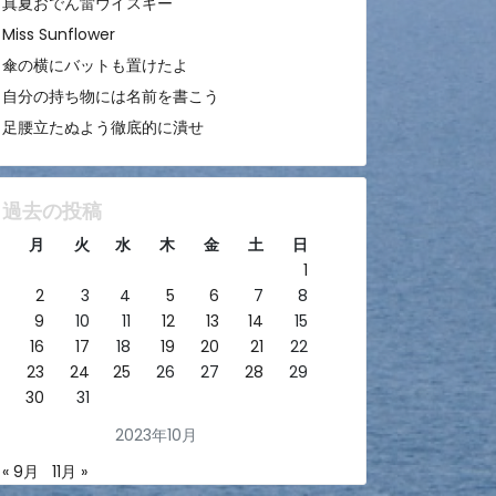
真夏おでん雷ウイスキー
Miss Sunflower
傘の横にバットも置けたよ
自分の持ち物には名前を書こう
足腰立たぬよう徹底的に潰せ
過去の投稿
月
火
水
木
金
土
日
1
2
3
4
5
6
7
8
9
10
11
12
13
14
15
16
17
18
19
20
21
22
23
24
25
26
27
28
29
30
31
2023年10月
« 9月
11月 »