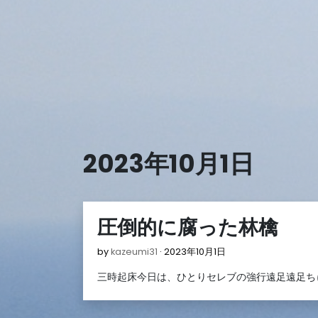
Skip
to
content
2023年10月1日
圧倒的に腐った林檎
2023
by
kazeumi31
2023年10月1日
年
三時起床今日は、ひとりセレブの強行遠足遠足ち
10
月
1