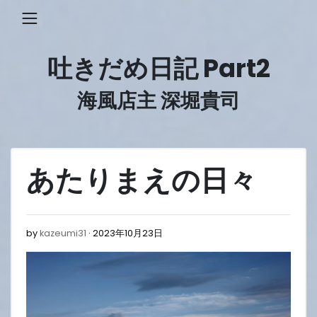
Skip
to
content
吐きだめ日記 Part2
海風店主 深堀貴司
あたりまえの日々
2023
by
kazeumi31
2023年10月23日
年
10
月
23
日