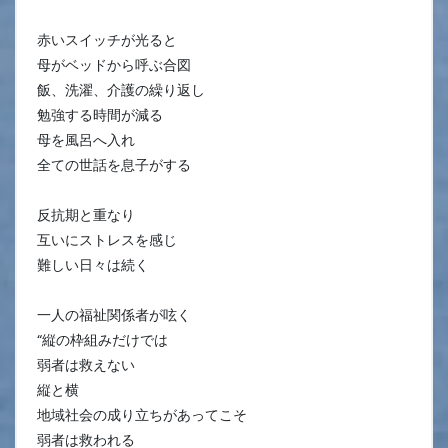
赤いスイッチが光ると
母がベッドから呼ぶ合図
飯、洗濯、介護の繰り返し
勉強する時間が減る
母を風呂へ入れ
全ての世話を息子がする
反抗期と重なり
互いにストレスを感じ
難しい日々は続く
一人の福祉関係者が呟く
“縦の枠組みだけでは
弱者は救えない
縦と横
地域社会の成り立ちがあってこそ
弱者は救われる