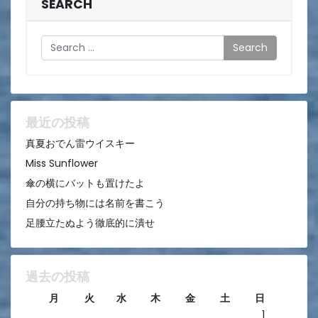
ビ
SEARCH
ゲ
Search
ー
シ
ョ
ン
最近の投稿
真夏おでん雷ウイスキー
Miss Sunflower
傘の横にバットも置けたよ
自分の持ち物には名前を書こう
足腰立たぬよう徹底的に潰せ
過去の投稿
月
火
水
木
金
土
日
1