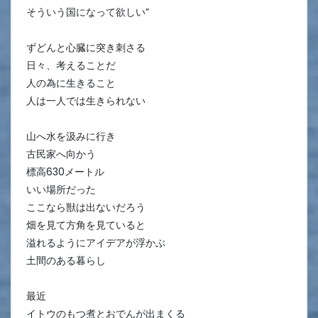
そういう国になって欲しい”
ずどんと心臓に突き刺さる
日々、考えることだ
人の為に生きること
人は一人では生きられない
山へ水を汲みに行き
古民家へ向かう
標高630メートル
いい場所だった
ここなら獣は出ないだろう
畑を見て方角を見ていると
溢れるようにアイデアが浮かぶ
土間のある暮らし
最近
イトウのもつ煮とおでんが出まくる