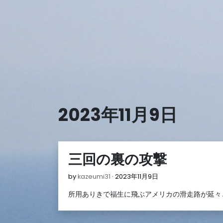
Skip
to
content
2023年11月9日
三回の裏の攻撃
2023
by
kazeumi31
2023年11月9日
年
所用ありきで福生に飛ぶアメリカの滑走路が延々
11
月
9