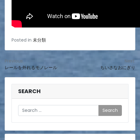
Posted in
未分類
投
Previous:
Next:
レールを外れるモノレール
ちいさなおにぎり
稿
ナ
ビ
SEARCH
ゲ
Search
ー
シ
ョ