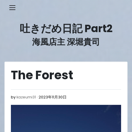
Skip
to
content
吐きだめ日記 Part2
海風店主 深堀貴司
The Forest
2023
by
kazeumi31
2023年11月30日
年
11
月
30
日